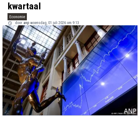
kwartaal
Economie
door
anp
woensdag, 01 juli 2026 om 9:13