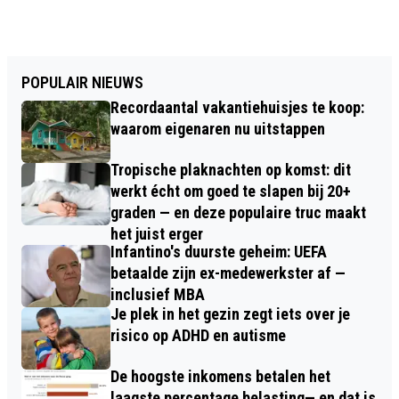
POPULAIR NIEUWS
Recordaantal vakantiehuisjes te koop:
waarom eigenaren nu uitstappen
Tropische plaknachten op komst: dit
werkt écht om goed te slapen bij 20+
graden — en deze populaire truc maakt
het juist erger
Infantino's duurste geheim: UEFA
betaalde zijn ex-medewerkster af —
inclusief MBA
Je plek in het gezin zegt iets over je
risico op ADHD en autisme
De hoogste inkomens betalen het
laagste percentage belasting— en dat is