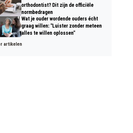
orthodontist? Dit zijn de officiële
normbedragen
Wat je ouder wordende ouders écht
graag willen: "Luister zonder meteen
alles te willen oplossen"
r artikelen