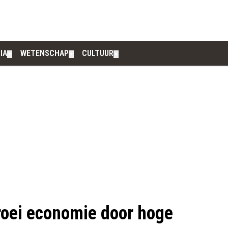
IA
WETENSCHAP
CULTUUR
▼
▼
▼
roei economie door hoge