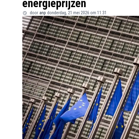
energieprijzen
door
anp
donderdag, 21 mei 2026 om 11:31