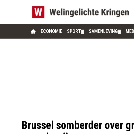
ECONOMIE
SPORT
SAMENLEVING
MED
▼
▼
Brussel somberder over g