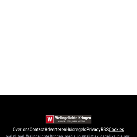
Over ons
Contact
Adverteren
Huisregels
Privacy
RSS
Cookies
wel.nl, wel, Welingelichte Kringen, media, journalistiek, dagelijks, nieuws,