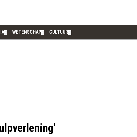
IA
WETENSCHAP
CULTUUR
▼
▼
▼
ulpverlening'