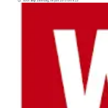
door
anp
zaterdag, 08 juni 2013 om 8:23