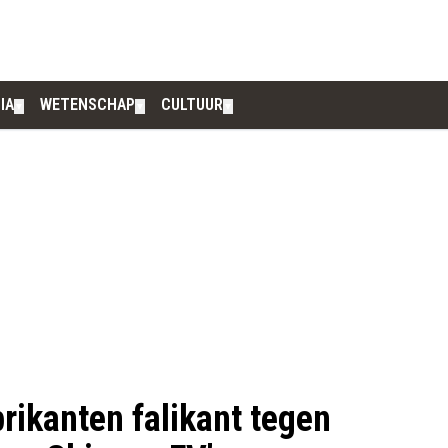
IA
WETENSCHAP
CULTUUR
▼
▼
▼
rikanten falikant tegen