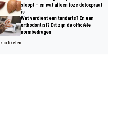
sloopt – en wat alleen loze detoxpraat
is
Wat verdient een tandarts? En een
orthodontist? Dit zijn de officiële
normbedragen
r artikelen