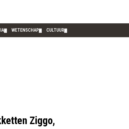
IA
WETENSCHAP
CULTUUR
▼
▼
▼
kketten Ziggo,