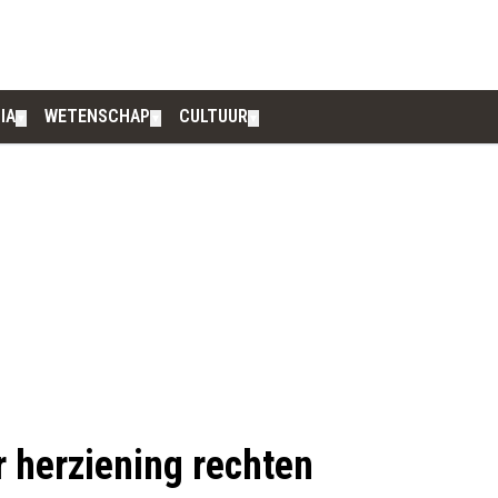
IA
WETENSCHAP
CULTUUR
▼
▼
▼
 herziening rechten