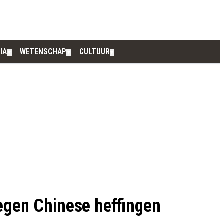
IA
WETENSCHAP
CULTUUR
▼
▼
▼
egen Chinese heffingen