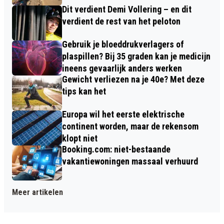
Dit verdient Demi Vollering – en dit
verdient de rest van het peloton
Gebruik je bloeddrukverlagers of
plaspillen? Bij 35 graden kan je medicijn
ineens gevaarlijk anders werken
Gewicht verliezen na je 40e? Met deze
tips kan het
Europa wil het eerste elektrische
continent worden, maar de rekensom
klopt niet
Booking.com: niet-bestaande
vakantiewoningen massaal verhuurd
Meer artikelen