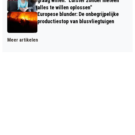
graag willen: "Luister zonder meteen
alles te willen oplossen"
Europese blunder: De onbegrijpelijke
productiestop van blusvliegtuigen
Meer artikelen