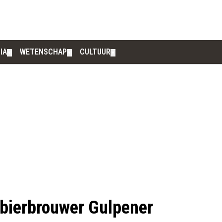
IA
WETENSCHAP
CULTUUR
▼
▼
▼
bierbrouwer Gulpener