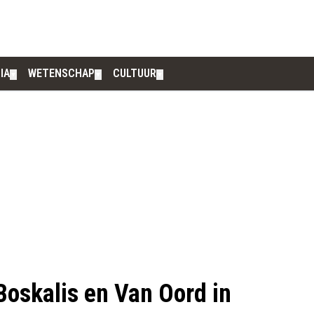
IA
WETENSCHAP
CULTUUR
▼
▼
▼
Boskalis en Van Oord in