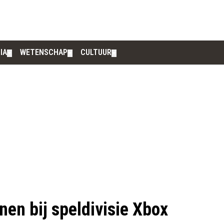
IA
WETENSCHAP
CULTUUR
▼
▼
▼
nen bij speldivisie Xbox