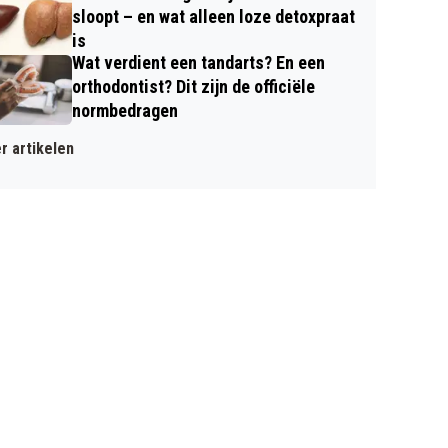
sloopt – en wat alleen loze detoxpraat
is
Wat verdient een tandarts? En een
orthodontist? Dit zijn de officiële
normbedragen
r artikelen