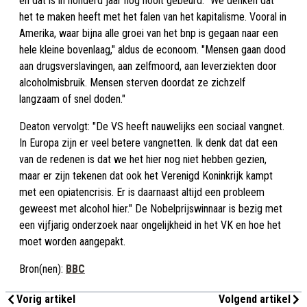
en dat is in honderd jaar nog nooit gebeurd. "We denken dat
het te maken heeft met het falen van het kapitalisme. Vooral in
Amerika, waar bijna alle groei van het bnp is gegaan naar een
hele kleine bovenlaag," aldus de econoom. "Mensen gaan dood
aan drugsverslavingen, aan zelfmoord, aan leverziekten door
alcoholmisbruik. Mensen sterven doordat ze zichzelf
langzaam of snel doden."
Deaton vervolgt: "De VS heeft nauwelijks een sociaal vangnet.
In Europa zijn er veel betere vangnetten. Ik denk dat dat een
van de redenen is dat we het hier nog niet hebben gezien,
maar er zijn tekenen dat ook het Verenigd Koninkrijk kampt
met een opiatencrisis. Er is daarnaast altijd een probleem
geweest met alcohol hier." De Nobelprijswinnaar is bezig met
een vijfjarig onderzoek naar ongelijkheid in het VK en hoe het
moet worden aangepakt.
Bron(nen):
BBC
Vorig artikel
Volgend artikel