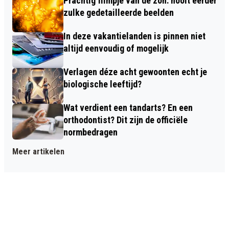
Prachtig filmpje van de zon: nooit eerder
zulke gedetailleerde beelden
In deze vakantielanden is pinnen niet
altijd eenvoudig of mogelijk
Verlagen déze acht gewoonten echt je
biologische leeftijd?
Wat verdient een tandarts? En een
orthodontist? Dit zijn de officiële
normbedragen
Meer artikelen