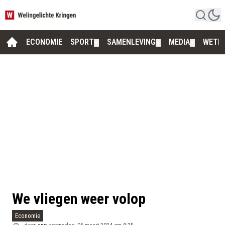
ECONOMIE
SPORT
SAMENLEVING
MEDIA
WETE
▼
▼
▼
We vliegen weer volop
Economie