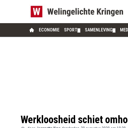
ECONOMIE
SPORT
SAMENLEVING
MED
▼
▼
Werkloosheid schiet omh