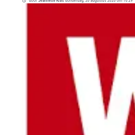
door
Jeannette Kras
donderdag, 20 augustus 2020 om 10:29