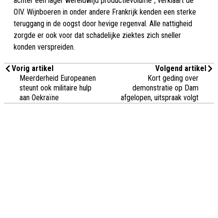
achter een lager wereldwijd productievolume", verklaart de
OIV. Wijnboeren in onder andere Frankrijk kenden een sterke
teruggang in de oogst door hevige regenval. Alle nattigheid
zorgde er ook voor dat schadelijke ziektes zich sneller
konden verspreiden.
Vorig artikel
Volgend artikel
Meerderheid Europeanen
Kort geding over
steunt ook militaire hulp
demonstratie op Dam
aan Oekraïne
afgelopen, uitspraak volgt