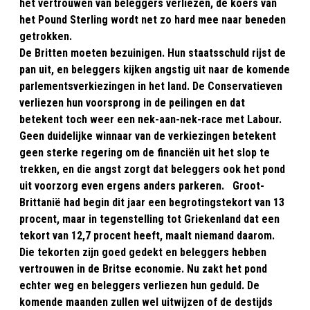
het vertrouwen van beleggers verliezen, de koers van
het Pound Sterling wordt net zo hard mee naar beneden
getrokken.
De Britten moeten bezuinigen. Hun staatsschuld rijst de
pan uit, en beleggers kijken angstig uit naar de komende
parlementsverkiezingen in het land. De Conservatieven
verliezen hun voorsprong in de peilingen en dat
betekent toch weer een nek-aan-nek-race met Labour.
Geen duidelijke winnaar van de verkiezingen betekent
geen sterke regering om de financiën uit het slop te
trekken, en die angst zorgt dat beleggers ook het pond
uit voorzorg even ergens anders parkeren. Groot-
Brittanië had begin dit jaar een begrotingstekort van 13
procent, maar in tegenstelling tot Griekenland dat een
tekort van 12,7 procent heeft, maalt niemand daarom.
Die tekorten zijn goed gedekt en beleggers hebben
vertrouwen in de Britse economie. Nu zakt het pond
echter weg en beleggers verliezen hun geduld. De
komende maanden zullen wel uitwijzen of de destijds