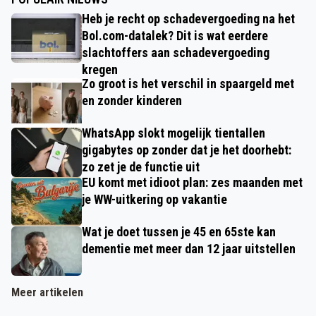
Heb je recht op schadevergoeding na het
Bol.com-datalek? Dit is wat eerdere
slachtoffers aan schadevergoeding
kregen
Zo groot is het verschil in spaargeld met
en zonder kinderen
WhatsApp slokt mogelijk tientallen
gigabytes op zonder dat je het doorhebt:
zo zet je de functie uit
EU komt met idioot plan: zes maanden met
je WW-uitkering op vakantie
Wat je doet tussen je 45 en 65ste kan
dementie met meer dan 12 jaar uitstellen
Meer artikelen