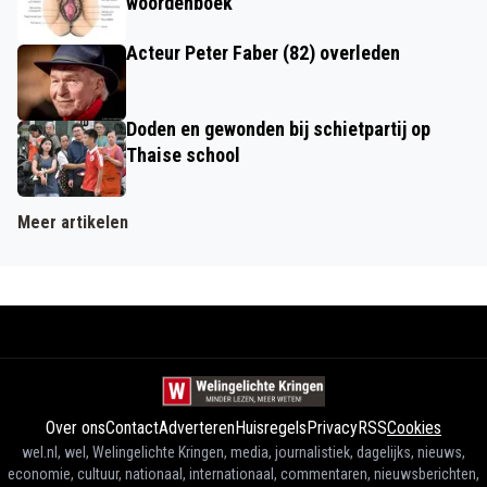
woordenboek
Acteur Peter Faber (82) overleden
Doden en gewonden bij schietpartij op
Thaise school
Meer artikelen
Over ons
Contact
Adverteren
Huisregels
Privacy
RSS
Cookies
wel.nl, wel, Welingelichte Kringen, media, journalistiek, dagelijks, nieuws,
economie, cultuur, nationaal, internationaal, commentaren, nieuwsberichten,