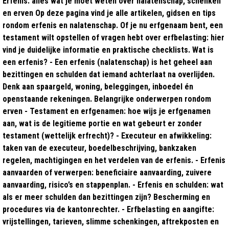
Erfenis: alles wat je moet weten over nalatenschap, schenken
en erven Op deze pagina vind je alle artikelen, gidsen en tips
rondom erfenis en nalatenschap. Of je nu erfgenaam bent, een
testament wilt opstellen of vragen hebt over erfbelasting: hier
vind je duidelijke informatie en praktische checklists. Wat is
een erfenis? - Een erfenis (nalatenschap) is het geheel aan
bezittingen en schulden dat iemand achterlaat na overlijden.
Denk aan spaargeld, woning, beleggingen, inboedel én
openstaande rekeningen. Belangrijke onderwerpen rondom
erven - Testament en erfgenamen: hoe wijs je erfgenamen
aan, wat is de legitieme portie en wat gebeurt er zonder
testament (wettelijk erfrecht)? - Executeur en afwikkeling:
taken van de executeur, boedelbeschrijving, bankzaken
regelen, machtigingen en het verdelen van de erfenis. - Erfenis
aanvaarden of verwerpen: beneficiaire aanvaarding, zuivere
aanvaarding, risico’s en stappenplan. - Erfenis en schulden: wat
als er meer schulden dan bezittingen zijn? Bescherming en
procedures via de kantonrechter. - Erfbelasting en aangifte:
vrijstellingen, tarieven, slimme schenkingen, aftrekposten en