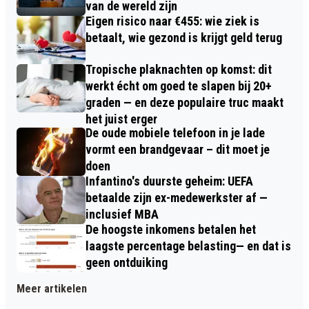
van de wereld zijn
Eigen risico naar €455: wie ziek is
betaalt, wie gezond is krijgt geld terug
Tropische plaknachten op komst: dit
werkt écht om goed te slapen bij 20+
graden — en deze populaire truc maakt
het juist erger
De oude mobiele telefoon in je lade
vormt een brandgevaar – dit moet je
doen
Infantino's duurste geheim: UEFA
betaalde zijn ex-medewerkster af —
inclusief MBA
De hoogste inkomens betalen het
laagste percentage belasting— en dat is
geen ontduiking
Meer artikelen