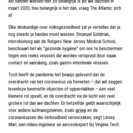
Als handen wassen niet zo belangrijk is als we dachten in
maart 2020, hoe belangrijk is het dan, vraag The Atlantic zich
af.
Elke deskundige over volksgezondheid zal je vertellen dat je
nog steeds je handen moet wassen. Emanuel Goldman,
microbioloog aan de Rutgers New Jersey Medical School,
beschouwt het als "gezonde hygiëne" om ons te beschermen
tegen een reeks virussen die worden verspreid door nauw
contact en aanraking, zoals gastro-intestinale virussen.
Toch heeft de pandemie het bewijs geleverd dat de
overdracht van het coronavirus via fomieten – dat wil zeggen
levenloze besmette objecten of oppervlakken – een veel
kleinere rol speelt, en de overdracht via de lucht een veel
grotere rol dan we dachten. En hetzelfde geldt waarschijnlijk
voor andere luchtwegziekten, zoals
griep
en de
coronavirussen die verkoudheid veroorzaken, zegt Linsey
Marr, een milieu-ingenieur en aerosolexpert bij Virginia Tech.