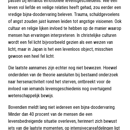
passen bij iemands emotionele levensgeschiedenis. Wie een
leven vol liefde en veilige relaties heeft gehad, zou eerder een
vredige bijna-doodervaring beleven. Trauma, schuldgevoelens
of angst zouden juist kunnen leiden tot angstige visioenen. Ook
cultuur en religie lijken invloed te hebben op de manier waarop
mensen hun ervaringen interpreteren. In christelijke culturen
wordt een fel licht bijvoorbeeld gezien als een wezen van
licht, maar in Japan is het een levenloos object, misschien
gewoon een heel fel licht.
Die laatste aannames zijn echter nog niet bewezen. Hoewel
onderdelen van de theorie aansluiten bij bestaand onderzoek
naar hersenactiviteit rond het sterven, ontbreekt voor de
invloed van iemands levensgeschiedenis nog overtuigend
wetenschappelijk bewijs.
Bovendien meldt lang niet iedereen een bijna-doodervaring.
Minder dan 40 procent van de mensen die een
levensbedreigende situatie overleven, herinnert zich bewust
iets van die laatste momenten; op intensivecareafdelingen ligt