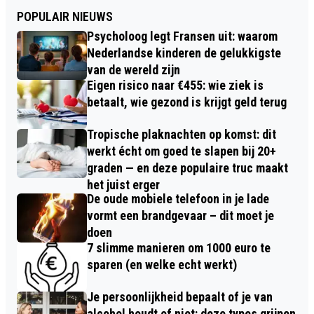
POPULAIR NIEUWS
Psycholoog legt Fransen uit: waarom
Nederlandse kinderen de gelukkigste
van de wereld zijn
Eigen risico naar €455: wie ziek is
betaalt, wie gezond is krijgt geld terug
Tropische plaknachten op komst: dit
werkt écht om goed te slapen bij 20+
graden — en deze populaire truc maakt
het juist erger
De oude mobiele telefoon in je lade
vormt een brandgevaar – dit moet je
doen
7 slimme manieren om 1000 euro te
sparen (en welke echt werkt)
Je persoonlijkheid bepaalt of je van
alcohol houdt of niet: deze types grijpen