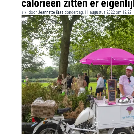
calorieën zitten er eigenlij
door
Jeannette Kras
donderdag, 11 augustus 2022 om 12:29