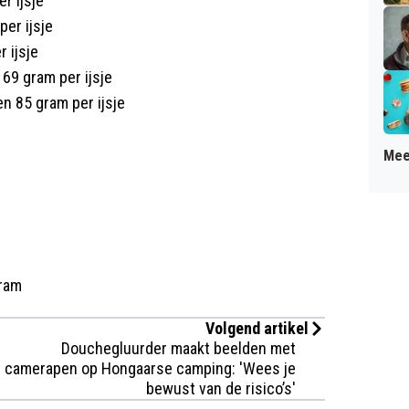
r ijsje
per ijsje
 ijsje
 69 gram per ijsje
 85 gram per ijsje
Mee
gram
Volgend artikel
Douchegluurder maakt beelden met
camerapen op Hongaarse camping: 'Wees je
bewust van de risico’s'