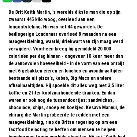
De Brit Keith Martin, 's werelds dikste man die op zijn
zwaarst 445 kilo woog, overleed aan een
longontsteking. Hij was net 44 geworden. De
bedlegerige Londenaar overleed 8 maanden na een
maagverkleining, waarbij driekwart van zijn maag werd
verwijderd. Voorheen kreeg hij gemiddeld 20.000
calorieën per dag binnen - ongeveer 10 keer meer dan
de aanbevolen hoeveelheid - in de vorm van een ontbijt
met 6 gebakken eieren en lunches en avondmaaltijden
bestaande uit pizza's, kebab, Big Macs en andere
afhaalmaaltijden. Hij spoelde dit alles weg met 3,5 liter
koffie en 2 liter koolzuurhoudende dranken. En dan
waren er ook nog de tussendoortjes: sandwiches,
chocolade, chips, snoep en koekjes. Kesava Mannur, de
chirurg die Martin probeerde te redden met een
maagverkleining, riep de Britse regering op om een
fastfood belasting te heffen om mensen te helpen
beschermen tegen morbide
obesitas
. Hij zei: 'Keith had,