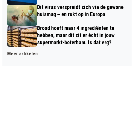
Dit virus verspreidt zich via de gewone
huismug – en rukt op in Europa
Brood hoeft maar 4 ingrediënten te
hebben, maar dit zit er écht in jouw
supermarkt-boterham. Is dat erg?
Meer artikelen