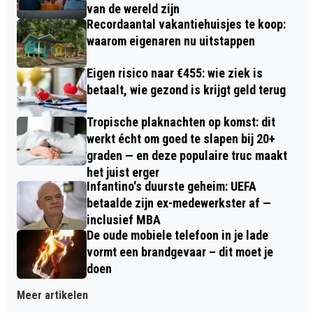
van de wereld zijn
Recordaantal vakantiehuisjes te koop:
waarom eigenaren nu uitstappen
Eigen risico naar €455: wie ziek is
betaalt, wie gezond is krijgt geld terug
Tropische plaknachten op komst: dit
werkt écht om goed te slapen bij 20+
graden — en deze populaire truc maakt
het juist erger
Infantino's duurste geheim: UEFA
betaalde zijn ex-medewerkster af —
inclusief MBA
De oude mobiele telefoon in je lade
vormt een brandgevaar – dit moet je
doen
Meer artikelen