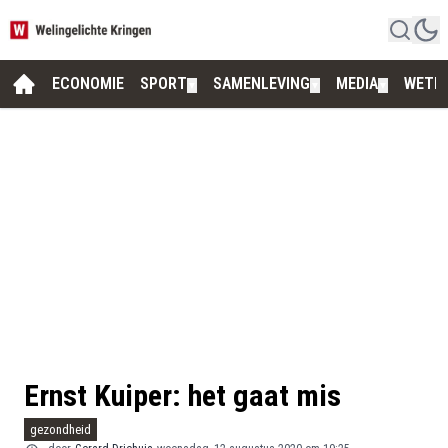
ECONOMIE
SPORT
SAMENLEVING
MEDIA
WETE
▼
▼
▼
Ernst Kuiper: het gaat mis
gezondheid