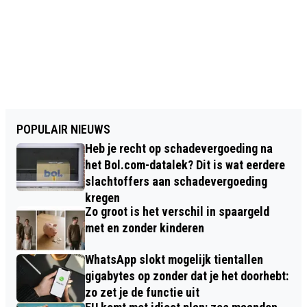
POPULAIR NIEUWS
Heb je recht op schadevergoeding na
het Bol.com-datalek? Dit is wat eerdere
slachtoffers aan schadevergoeding
kregen
Zo groot is het verschil in spaargeld
met en zonder kinderen
WhatsApp slokt mogelijk tientallen
gigabytes op zonder dat je het doorhebt:
zo zet je de functie uit