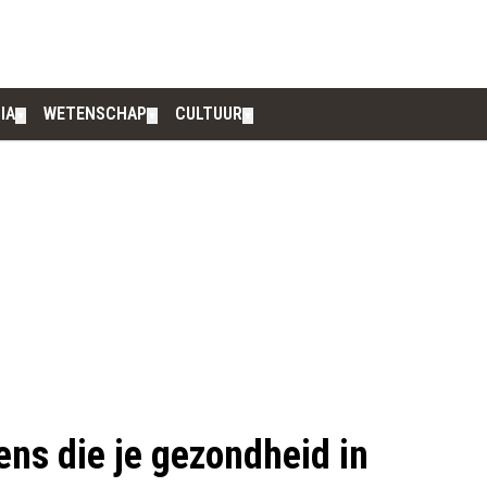
IA
WETENSCHAP
CULTUUR
▼
▼
▼
ens die je gezondheid in