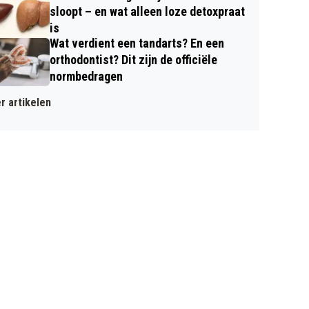
sloopt – en wat alleen loze detoxpraat
is
Wat verdient een tandarts? En een
orthodontist? Dit zijn de officiële
normbedragen
r artikelen