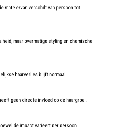
de mate ervan verschilt van persoon tot
alheid, maar overmatige styling en chemische
lijkse haarverlies blijft normaal.
eft geen directe invloed op de haargroei.
hoewel de impact varieert per persoon.