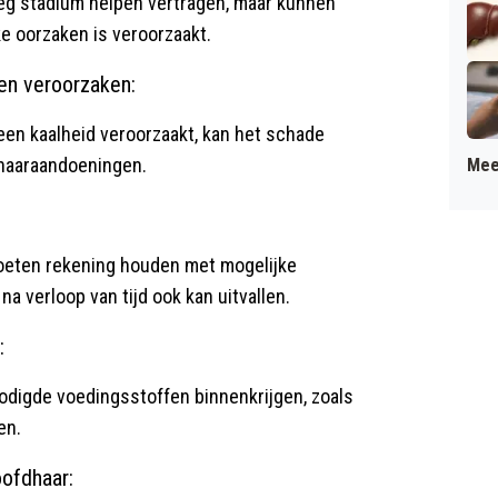
eg stadium helpen vertragen, maar kunnen
ke oorzaken is veroorzaakt.
en veroorzaken:
en kaalheid veroorzaakt, kan het schade
 haaraandoeningen.
Mee
oeten rekening houden met mogelijke
 verloop van tijd ook kan uitvallen.
:
odigde voedingsstoffen binnenkrijgen, zoals
en.
oofdhaar: