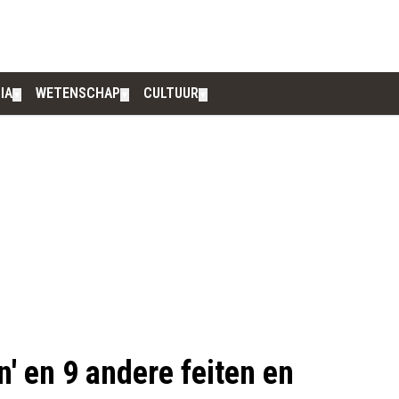
IA
WETENSCHAP
CULTUUR
▼
▼
▼
' en 9 andere feiten en