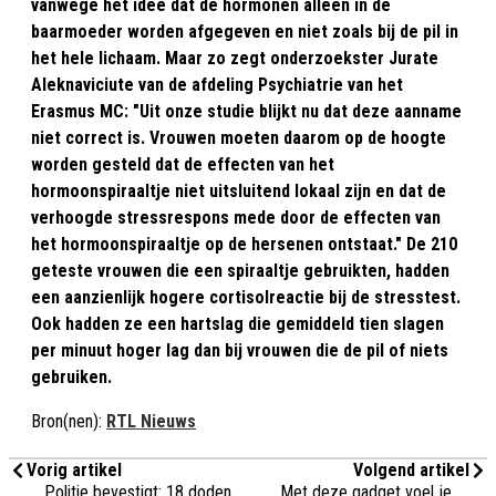
vanwege het idee dat de hormonen alleen in de
baarmoeder worden afgegeven en niet zoals bij de pil in
het hele lichaam. Maar zo zegt onderzoekster Jurate
Aleknaviciute van de afdeling Psychiatrie van het
Erasmus MC: "Uit onze studie blijkt nu dat deze aanname
niet correct is. Vrouwen moeten daarom op de hoogte
worden gesteld dat de effecten van het
hormoonspiraaltje niet uitsluitend lokaal zijn en dat de
verhoogde stressrespons mede door de effecten van
het hormoonspiraaltje op de hersenen ontstaat." De 210
geteste vrouwen die een spiraaltje gebruikten, hadden
een aanzienlijk hogere cortisolreactie bij de stresstest.
Ook hadden ze een hartslag die gemiddeld tien slagen
per minuut hoger lag dan bij vrouwen die de pil of niets
gebruiken.
Bron(nen):
RTL Nieuws
Vorig artikel
Volgend artikel
Politie bevestigt: 18 doden
Met deze gadget voel je