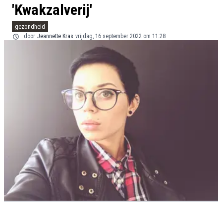
'Kwakzalverij'
gezondheid
door
Jeannette Kras
vrijdag, 16 september 2022 om 11:28