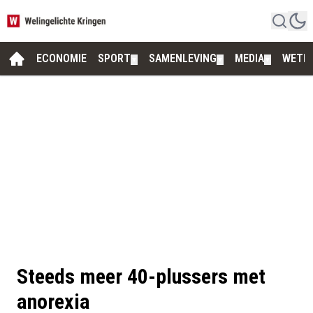
ECONOMIE
SPORT
SAMENLEVING
MEDIA
WETE
▼
▼
▼
Steeds meer 40-plussers met
anorexia