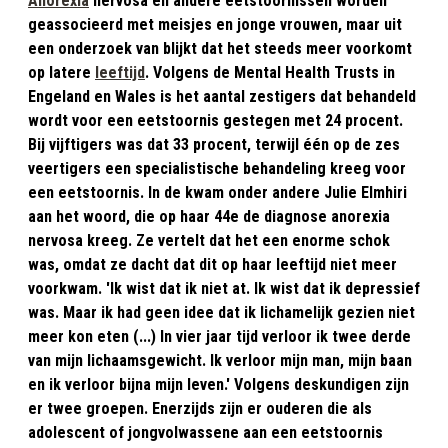
Anorexia
nervosa en andere eetstoornissen worden
geassocieerd met meisjes en jonge vrouwen, maar uit
een onderzoek van blijkt dat het steeds meer voorkomt
op latere
leeftijd
. Volgens de Mental Health Trusts in
Engeland en Wales is het aantal zestigers dat behandeld
wordt voor een eetstoornis gestegen met 24 procent.
Bij vijftigers was dat 33 procent, terwijl één op de zes
veertigers een specialistische behandeling kreeg voor
een eetstoornis. In de kwam onder andere Julie Elmhiri
aan het woord, die op haar 44e de diagnose anorexia
nervosa kreeg. Ze vertelt dat het een enorme schok
was, omdat ze dacht dat dit op haar leeftijd niet meer
voorkwam. 'Ik wist dat ik niet at. Ik wist dat ik depressief
was. Maar ik had geen idee dat ik lichamelijk gezien niet
meer kon eten (...) In vier jaar tijd verloor ik twee derde
van mijn lichaamsgewicht. Ik verloor mijn man, mijn baan
en ik verloor bijna mijn leven.' Volgens deskundigen zijn
er twee groepen. Enerzijds zijn er ouderen die als
adolescent of jongvolwassene aan een eetstoornis