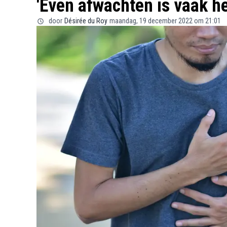
'Even afwachten is vaak he
door
Désirée du Roy
maandag, 19 december 2022 om 21:01