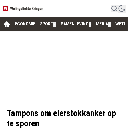
ECONOMIE
SPORT
SAMENLEVING
MEDIA
WETE
▼
▼
▼
Tampons om eierstokkanker op
te sporen