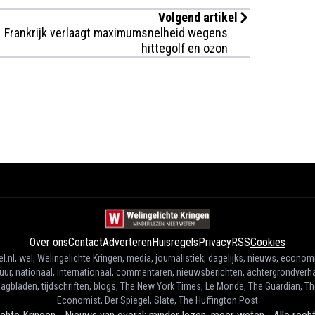
Volgend artikel
Frankrijk verlaagt maximumsnelheid wegens
hittegolf en ozon
Over ons
Contact
Adverteren
Huisregels
Privacy
RSS
Cookies
l.nl, wel, Welingelichte Kringen, media, journalistiek, dagelijks, nieuws, econom
tuur, nationaal, internationaal, commentaren, nieuwsberichten, achtergrondverha
agbladen, tijdschriften, blogs, The New York Times, Le Monde, The Guardian, T
Economist, Der Spiegel, Slate, The Huffington Post