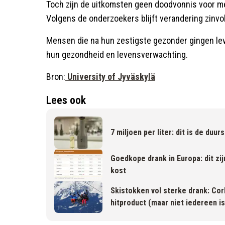
Toch zijn de uitkomsten geen doodvonnis voor m
Volgens de onderzoekers blijft verandering zinvol
Mensen die na hun zestigste gezonder gingen lev
hun gezondheid en levensverwachting.
Bron:
University of Jyväskylä
Lees ook
7 miljoen per liter: dit is de duu
Goedkope drank in Europa: dit zi
kost
Skistokken vol sterke drank: Cor
hitproduct (maar niet iedereen i