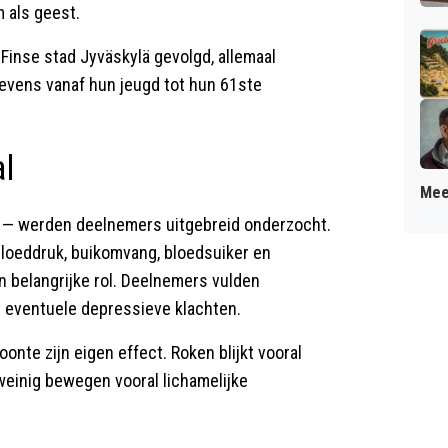
m als geest.
inse stad Jyväskylä gevolgd, allemaal
vens vanaf hun jeugd tot hun 61ste
al
Mee
ar — werden deelnemers uitgebreid onderzocht.
loeddruk, buikomvang, bloedsuiker en
 belangrijke rol. Deelnemers vulden
n eventuele depressieve klachten.
nte zijn eigen effect. Roken blijkt vooral
weinig bewegen vooral lichamelijke