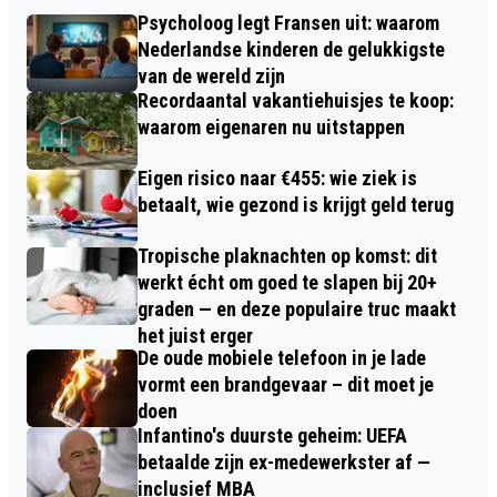
Psycholoog legt Fransen uit: waarom
Nederlandse kinderen de gelukkigste
van de wereld zijn
Recordaantal vakantiehuisjes te koop:
waarom eigenaren nu uitstappen
Eigen risico naar €455: wie ziek is
betaalt, wie gezond is krijgt geld terug
Tropische plaknachten op komst: dit
werkt écht om goed te slapen bij 20+
graden — en deze populaire truc maakt
het juist erger
De oude mobiele telefoon in je lade
vormt een brandgevaar – dit moet je
doen
Infantino's duurste geheim: UEFA
betaalde zijn ex-medewerkster af —
inclusief MBA