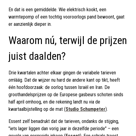
En dat is een gemiddelde. Wie elektrisch kookt, een
warmtepomp of een tochtig vooroorlogs pand bewoont, gaat
er aanzienlijk dieper in.
Waarom nú, terwijl de prijzen
juist daalden?
Drie kwartalen achter elkaar gingen de variabele tarieven
omláág. Dat de wijzer nu hard de andere kant op tikt, heeft
één hoofdoorzaak: de oorlog tussen Israël en Iran. De
groothandelsprijzen op de Europese gasbeurs schoten sinds
half april omhoog, en die rekening landt nu via de
kwartaalbijstelling op de mat (
Studio Schumpeter
).
Essent zelf benadrukt dat de tarieven, ondanks de stijging,
"iets lager liggen dan vorig jaar in dezelfde periode" – een
gevolg van gespreide inkoop (
Essent
). Een schrale troost