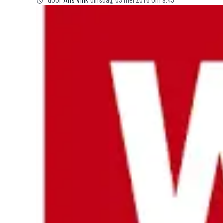
door
Ans Vink
dinsdag, 03 mei 2016 om 8:45