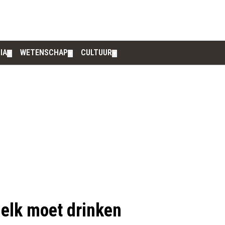
IA
WETENSCHAP
CULTUUR
▼
▼
▼
elk moet drinken