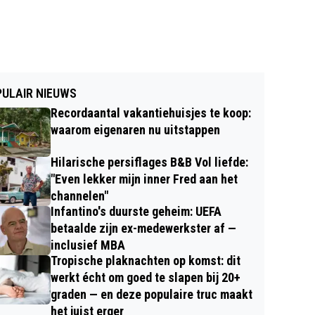
ULAIR NIEUWS
Recordaantal vakantiehuisjes te koop:
waarom eigenaren nu uitstappen
Hilarische persiflages B&B Vol liefde:
"Even lekker mijn inner Fred aan het
channelen"
Infantino's duurste geheim: UEFA
betaalde zijn ex-medewerkster af —
inclusief MBA
Tropische plaknachten op komst: dit
werkt écht om goed te slapen bij 20+
graden — en deze populaire truc maakt
het juist erger