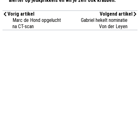
alerter op jeukprikkels en wil je zelf ook krabben."
Vorig artikel
Volgend artikel
Marc de Hond opgelucht
Gabriel hekelt nominatie
na CT-scan
Von der Leyen