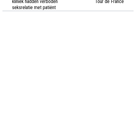
kliniek hadden verboden
Tour de France
seksrelatie met patiënt