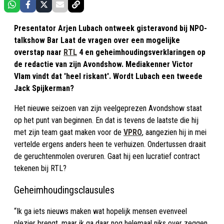
Presentator Arjen Lubach ontweek gisteravond bij NPO-
talkshow Bar Laat de vragen over een mogelijke
overstap naar
RTL
4 en geheimhoudingsverklaringen op
de redactie van zijn Avondshow. Mediakenner Victor
Vlam vindt dat 'heel riskant'. Wordt Lubach een tweede
Jack Spijkerman?
Het nieuwe seizoen van zijn veelgeprezen Avondshow staat
op het punt van beginnen. En dat is tevens de laatste die hij
met zijn team gaat maken voor de
VPRO
, aangezien hij in mei
vertelde ergens anders heen te verhuizen. Ondertussen draait
de geruchtenmolen overuren. Gaat hij een lucratief contract
tekenen bij RTL?
Geheimhoudingsclausules
“Ik ga iets nieuws maken wat hopelijk mensen evenveel
plezier brengt, maar ik ga daar nog helemaal niks over zeggen,