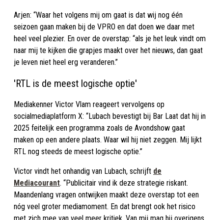
Arjen: “Waar het volgens mij om gaat is dat wij nog één
seizoen gaan maken bij de VPRO en dat doen we daar met
heel veel plezier. En over de overstap: “als je het leuk vindt om
naar mij te kijken die grapjes maakt over het nieuws, dan gaat
je leven niet heel erg veranderen.”
'RTL is de meest logische optie'
Mediakenner Victor Vlam reageert vervolgens op
socialmediaplatform X: “Lubach bevestigt bij Bar Laat dat hij in
2025 feitelijk een programma zoals de Avondshow gaat
maken op een andere plaats. Waar wil hij niet zeggen. Mij lijkt
RTL nog steeds de meest logische optie.”
Victor vindt het onhandig van Lubach, schrijft
de
Mediacourant
. “Publicitair vind ik deze strategie riskant.
Maandenlang vragen ontwijken maakt deze overstap tot een
nóg veel groter mediamoment. En dat brengt ook het risico
met zich mee van veel meer kritiek. Van mij mag hij overigens