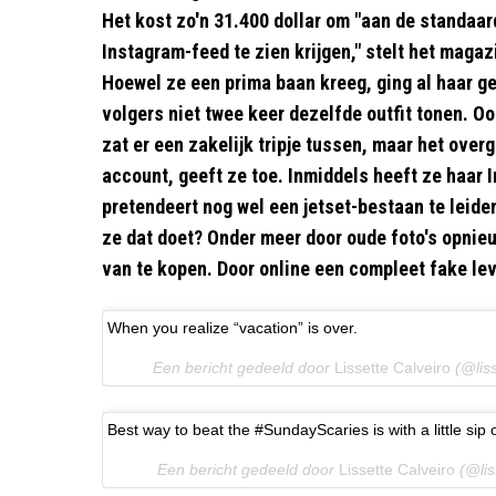
Het kost zo'n 31.400 dollar om "aan de standaar
Instagram-feed te zien krijgen," stelt het maga
Hoewel ze een prima baan kreeg, ging al haar ge
volgers niet twee keer dezelfde outfit tonen. Oo
zat er een zakelijk tripje tussen, maar het over
account, geeft ze toe. Inmiddels heeft ze haar
pretendeert nog wel een jetset-bestaan te leiden
ze dat doet? Onder meer door oude foto's opnieu
van te kopen. Door online een compleet fake lev
When you realize “vacation” is over.
Een bericht gedeeld door
Lissette Calveiro
(@liss
Best way to beat the #SundayScaries is with a little si
Een bericht gedeeld door
Lissette Calveiro
(@lis