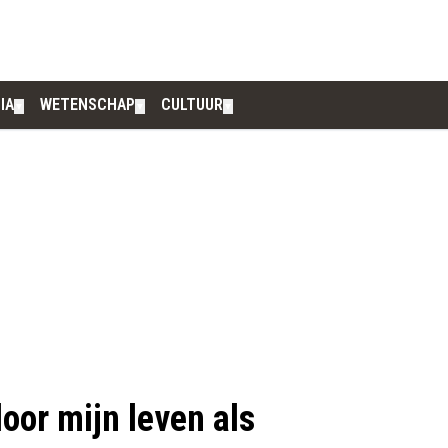
IA
WETENSCHAP
CULTUUR
▼
▼
▼
door mijn leven als