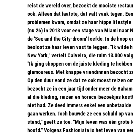
reist de wereld over, bezoekt de mooiste restaur
ook. Alleen dat laatste, dat valt vaak tegen. Ee
problemen kwam, omdat ze haar hippe lifestyle 
(nu 26) in 2013 voor een stage van Miami naar 
de 'Sex and the City-droom' leefde. In de hoop e
besloot ze haar leven vast te leggen. "Ik wilde h
New York," vertelt Calveiro, die ruim 13.000 vo
"Ik ging shoppen om de juiste kleding te hebben
glamoureus. Met knappe vriendinnen bezocht ze
Op den duur vond ze dat ze ook moest reizen om
bezocht ze in een jaar tijd onder meer de Bah
al die kleding, reizen en horeca-bezoekjes kos
niet had. Ze deed immers enkel een onbetaalde 
gaan werken. Toch bouwde ze een schuld op van 
stand," geeft ze toe. "Mijn leven was één grote 
hoofd." Volgens Fashionista is het leven van ee