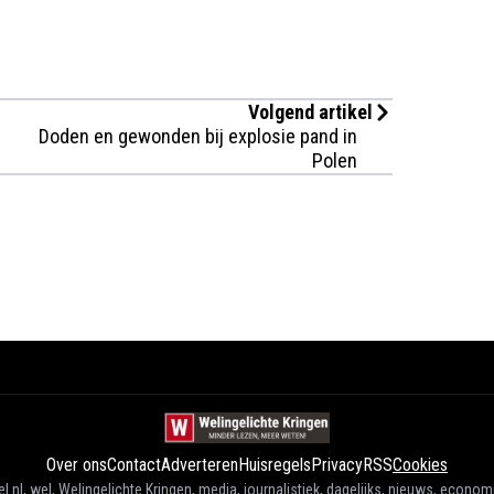
Volgend artikel
Doden en gewonden bij explosie pand in
Polen
Over ons
Contact
Adverteren
Huisregels
Privacy
RSS
Cookies
l.nl, wel, Welingelichte Kringen, media, journalistiek, dagelijks, nieuws, econom