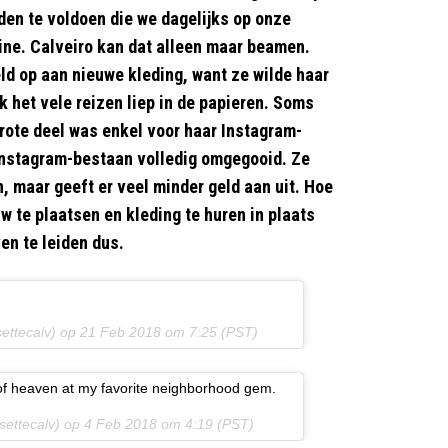
den te voldoen die we dagelijks op onze
zine. Calveiro kan dat alleen maar beamen.
ld op aan nieuwe kleding, want ze wilde haar
k het vele reizen liep in de papieren. Soms
grote deel was enkel voor haar Instagram-
 Instagram-bestaan volledig omgegooid. Ze
, maar geeft er veel minder geld aan uit. Hoe
w te plaatsen en kleding te huren in plaats
en te leiden dus.
ettecalv) op
21 Feb 2018 om 7:25 (PST)
p of heaven at my favorite neighborhood gem.
settecalv) op
4 Feb 2018 om 4:19 (PST)