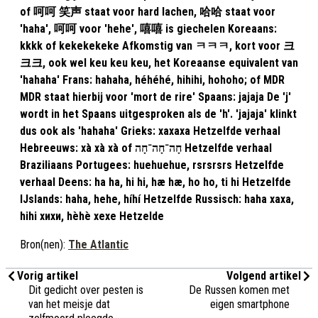
of 呵呵 笑声 staat voor hard lachen, 哈哈 staat voor
'haha', 呵呵 voor 'hehe', 嘻嘻 is giechelen Koreaans:
kkkk of kekekekeke Afkomstig van ㅋㅋㅋ, kort voor 크
크크, ook wel keu keu keu, het Koreaanse equivalent van
'hahaha' Frans: hahaha, héhéhé, hihihi, hohoho; of MDR
MDR staat hierbij voor 'mort de rire' Spaans: jajaja De 'j'
wordt in het Spaans uitgesproken als de 'h'. 'jajaja' klinkt
dus ook als 'hahaha' Grieks: xaxaxa Hetzelfde verhaal
Hebreeuws: xà xà xà of חָה־חָה־חָה Hetzelfde verhaal
Braziliaans Portugees: huehuehue, rsrsrsrs Hetzelfde
verhaal Deens: ha ha, hi hi, hæ hæ, ho ho, ti hi Hetzelfde
IJslands: haha, hehe, híhí Hetzelfde Russisch: haha хаха,
hihi хихи, hèhè хехе Hetzelde
Bron(nen):
The Atlantic
Vorig artikel
Volgend artikel
Dit gedicht over pesten is
De Russen komen met
van het meisje dat
eigen smartphone