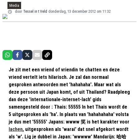
Media
door
Tessel in t Veld
donderdag, 13 december 2012 om 11:32
Je zit met een vriend of vriendin te chatten en deze
vriend vertelt iets hilarisch. Je zal dan normaal
gesproken antwoorden met 'hahahaha'. Maar wat als
deze persoon uit Japan komt, of uit Thailand? Raadpleeg
dan deze 'internationale-internet-lach' gids
samengesteld door : Thais: 55555 In het Thais wordt de
5 uitgesproken als 'ha'. In plaats van 'hahahahaha' volsta
je dus met '55555' Japans: wwww 笑 is het karakter voor
lachen
, uitgesproken als 'warai' dat snel afgekort wordt
als 'w'. Lig je dubbel in Japan: 'wwwww' Mandarijn: 哈哈