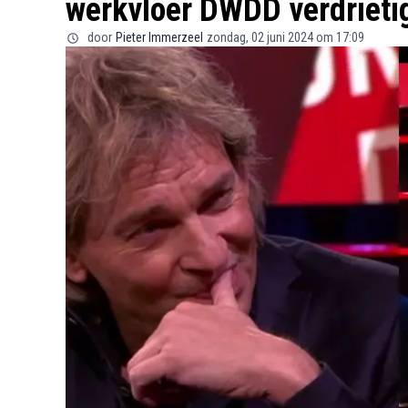
werkvloer DWDD verdrieti
door
Pieter Immerzeel
zondag, 02 juni 2024 om 17:09