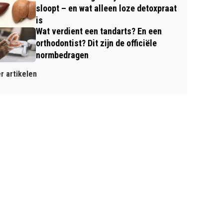
sloopt – en wat alleen loze detoxpraat
is
Wat verdient een tandarts? En een
orthodontist? Dit zijn de officiële
normbedragen
r artikelen