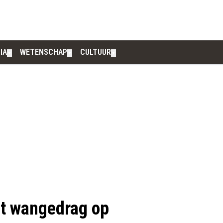
IA
WETENSCHAP
CULTUUR
▼
▼
▼
t wangedrag op