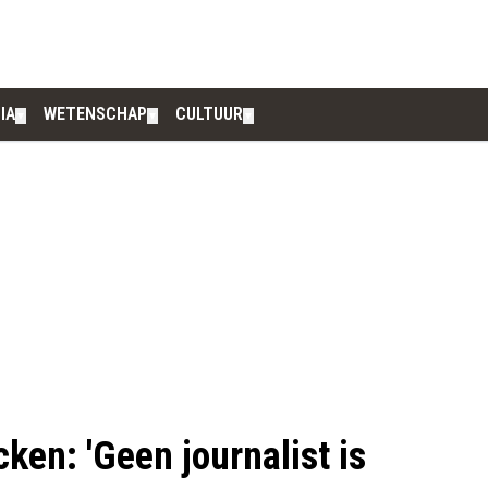
IA
WETENSCHAP
CULTUUR
▼
▼
▼
cken: 'Geen journalist is