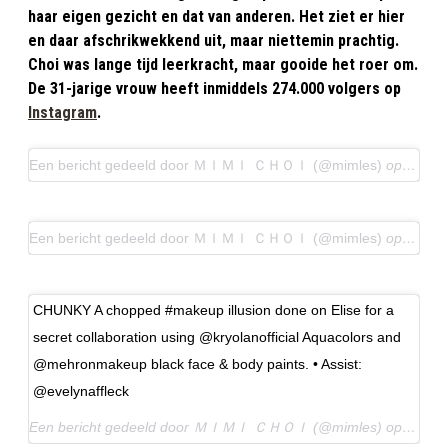
haar eigen gezicht en dat van anderen. Het ziet er hier
en daar afschrikwekkend uit, maar niettemin prachtig.
Choi was lange tijd leerkracht, maar gooide het roer om.
De 31-jarige vrouw heeft inmiddels 274.000 volgers op
Instagram
.
Een bericht gedeeld door ＭＩＭＩ ＣＨＯＩ (@mimles)
op
4 Dec
Een bericht gedeeld door ＭＩＭＩ ＣＨＯＩ (@mimles)
op
23 Ja
CHUNKY A chopped #makeup illusion done on Elise for a
secret collaboration using @kryolanofficial Aquacolors and
@mehronmakeup black face & body paints. • Assist:
@evelynaffleck
Een bericht gedeeld door ＭＩＭＩ ＣＨＯＩ (@mimles) op
30 Ju