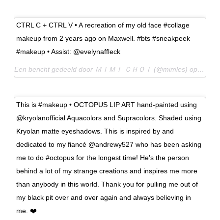
CTRL C + CTRL V • A recreation of my old face #collage
makeup from 2 years ago on Maxwell. #bts #sneakpeek
#makeup • Assist: @evelynaffleck
Een bericht gedeeld door ＭＩＭＩ ＣＨＯＩ (@mimles) op
26 Ju
This is #makeup • OCTOPUS LIP ART hand-painted using
@kryolanofficial Aquacolors and Supracolors. Shaded using
Kryolan matte eyeshadows. This is inspired by and
dedicated to my fiancé @andrewy527 who has been asking
me to do #octopus for the longest time! He's the person
behind a lot of my strange creations and inspires me more
than anybody in this world. Thank you for pulling me out of
my black pit over and over again and always believing in
me. ❤️