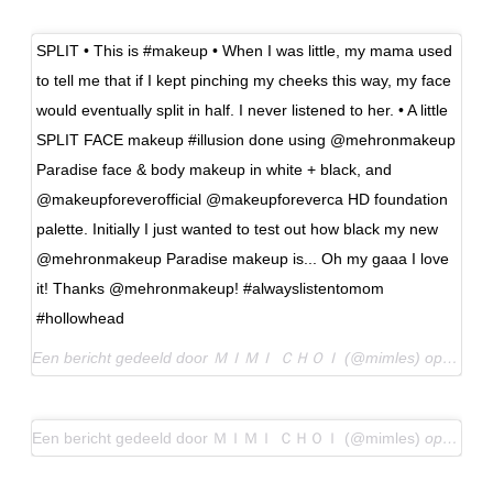
SPLIT • This is #makeup • When I was little, my mama used
to tell me that if I kept pinching my cheeks this way, my face
would eventually split in half. I never listened to her. • A little
SPLIT FACE makeup #illusion done using @mehronmakeup
Paradise face & body makeup in white + black, and
@makeupforeverofficial @makeupforeverca HD foundation
palette. Initially I just wanted to test out how black my new
@mehronmakeup Paradise makeup is... Oh my gaaa I love
it! Thanks @mehronmakeup! #alwayslistentomom
#hollowhead
Een bericht gedeeld door ＭＩＭＩ ＣＨＯＩ (@mimles) op
11 Me
Een bericht gedeeld door ＭＩＭＩ ＣＨＯＩ (@mimles)
op
28 Ja