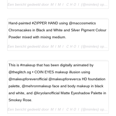
Een bericht gedeeld door ＭＩＭＩ ＣＨＯＩ (@mimles) op
5 Jul 
Hand-painted #ZIPPER HAND using @maccosmetics
Chromacakes in Black and White and Silver Pigment Colour
Powder mixed with mixing medium.
Een bericht gedeeld door ＭＩＭＩ ＣＨＯＩ (@mimles) op
5 Aug
This is #makeup that has been digitally animated by
@theglitch.og • COIN EYES makeup illusion using
@makeupforeverofficial @makeupforeverca HD foundation
palette, @mehronmakeup face and body makeup in black
and white, and @kryolanofficial Matte Eyeshadow Palette in
Smokey Rose.
Een bericht gedeeld door ＭＩＭＩ ＣＨＯＩ (@mimles) op
23 Ju