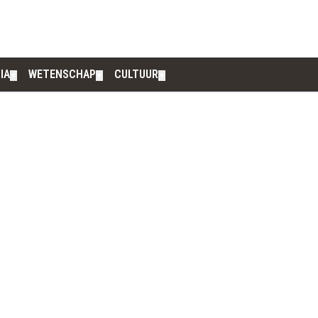
IA
WETENSCHAP
CULTUUR
▼
▼
▼