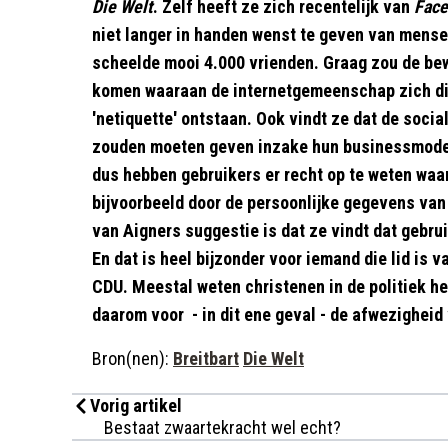
Die Welt
. Zelf heeft ze zich recentelijk van
Fac
niet langer in handen wenst te geven van mense
scheelde mooi 4.000 vrienden. Graag zou de be
komen waaraan de internetgemeenschap zich di
'netiquette' ontstaan. Ook vindt ze dat de soc
zouden moeten geven inzake hun businessmodel
dus hebben gebruikers er recht op te weten waa
bijvoorbeeld door de persoonlijke gegevens van
van Aigners suggestie is dat ze vindt dat gebr
En dat is heel bijzonder voor iemand die lid is 
CDU. Meestal weten christenen in de politiek he
daarom voor - in dit ene geval - de afwezigheid
Bron(nen):
Breitbart
Die Welt
Vorig artikel
Bestaat zwaartekracht wel echt?