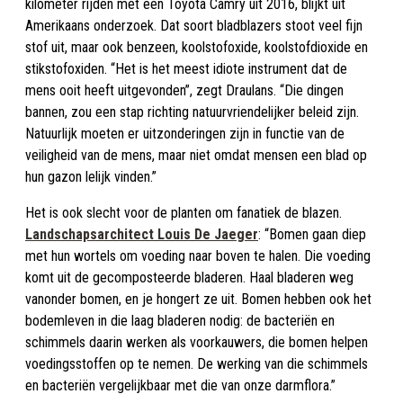
kilometer rijden met een Toyota Camry uit 2016, blijkt uit
Amerikaans onderzoek. Dat soort bladblazers stoot veel fijn
stof uit, maar ook benzeen, koolstofoxide, koolstofdioxide en
stikstofoxiden. “Het is het meest idiote instrument dat de
mens ooit heeft uitgevonden”, zegt Draulans. “Die dingen
bannen, zou een stap richting natuurvriendelijker beleid zijn.
Natuurlijk moeten er uitzonderingen zijn in functie van de
veiligheid van de mens, maar niet omdat mensen een blad op
hun gazon lelijk vinden.”
Het is ook slecht voor de planten om fanatiek de blazen.
Landschapsarchitect Louis De Jaeger
: “Bomen gaan diep
met hun wortels om voeding naar boven te halen. Die voeding
komt uit de gecomposteerde bladeren. Haal bladeren weg
vanonder bomen, en je hongert ze uit. Bomen hebben ook het
bodemleven in die laag bladeren nodig: de bacteriën en
schimmels daarin werken als voorkauwers, die bomen helpen
voedingsstoffen op te nemen. De werking van die schimmels
en bacteriën vergelijkbaar met die van onze darmflora.”